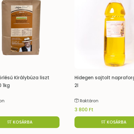
őrlésű Királybúza liszt
Hidegen sajtolt naprafor
0 1kg
2l
on
Raktáron
3 800 Ft
KOSÁRBA
KOSÁRBA