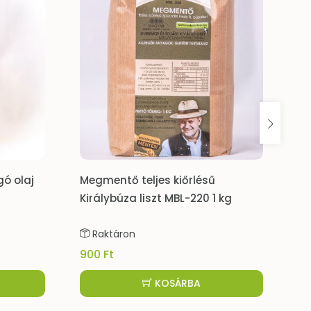
gó olaj
Megmentő teljes kiőrlésű
Mé
Királybúza liszt MBL-220 1 kg
fű
Raktáron
900 Ft
68
KOSÁRBA