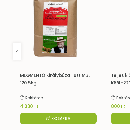
0
MEGMENTŐ Királybúza liszt MBL-
Teljes ki
120 5kg
KRBL-22
Raktáron
Raktár
4 000 Ft
800 Ft
KOSÁRBA