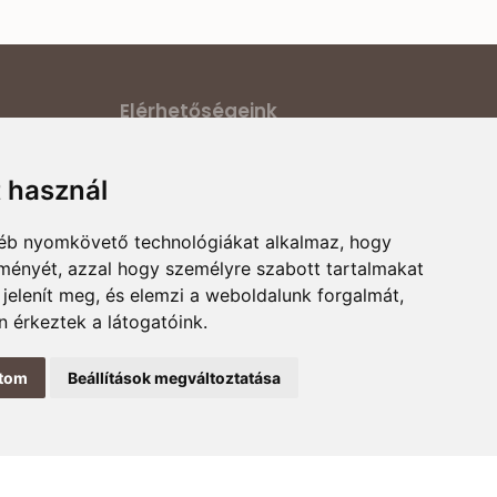
Elérhetőségeink
ilatkozat
Cím:
6000 Kecskemét, Darázs utca 1.
t használ
E-mail:
ődési
magyarcsaladellato@gmail.com
gyéb nyomkövető technológiákat alkalmaz, hogy
Telefonszám:
+36 30 868 88 75
rmációk
lményét, azzal hogy személyre szabott tartalmakat
Nyitvatartás:
H-P 8:00-16:00
 jelenít meg, és elemzi a weboldalunk forgalmát,
 érkeztek a látogatóink.
ítom
Beállítások megváltoztatása