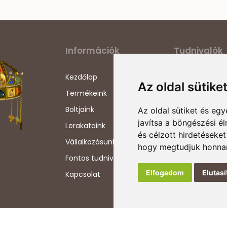
Információk
Tudnivalók
Kezdőlap
Adatvédelmi ny
Az oldal sütike
Termékeink
Általános szerz
feltételek
Boltjaink
Az oldal sütiket és e
Szállítási info
javítsa a böngészési é
Lerakataink
és célzott hirdetéseket
Impresszum
Vállalkozásunkról
hogy megtudjuk honnan
Szerzői jogok
Fontos tudnivalók
Elfogadom
Elutas
Kapcsolat