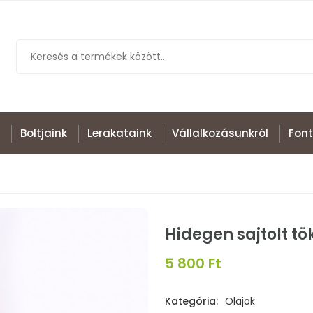
Boltjaink
Lerakataink
Vállalkozásunkról
Font
Hidegen sajtolt t
5 800 Ft
Kategória:
Olajok