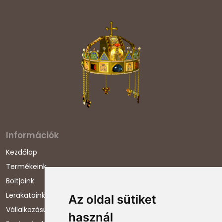
Információk
Kezdőlap
Termékeink
Boltjaink
Lerakataink
Az oldal sütiket
Vállalkozásunkról
használ