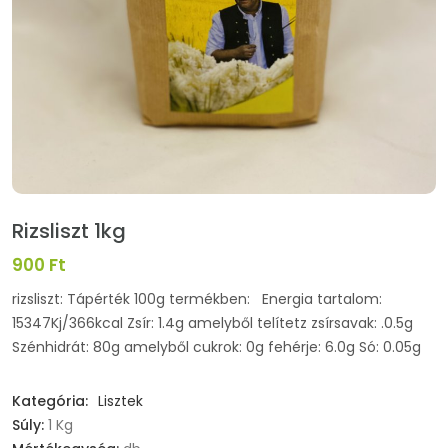
Rizsliszt 1kg
900 Ft
rizsliszt: Tápérték 100g termékben: Energia tartalom:
15347Kj/366kcal Zsír: 1.4g amelyből telítetz zsírsavak: .0.5g
Szénhidrát: 80g amelyből cukrok: 0g fehérje: 6.0g Só: 0.05g
Kategória:
Lisztek
Súly:
1 Kg