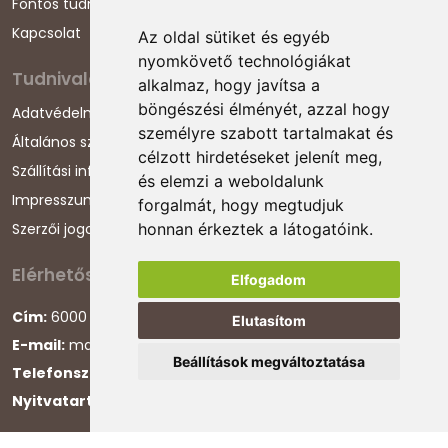
Fontos tudnivalók
Kapcsolat
Az oldal sütiket és egyéb
nyomkövető technológiákat
Tudnivalók
alkalmaz, hogy javítsa a
böngészési élményét, azzal hogy
Adatvédelmi nyilatkozat
személyre szabott tartalmakat és
Általános szerződési feltételek
célzott hirdetéseket jelenít meg,
Szállítási információk
és elemzi a weboldalunk
Impresszum
forgalmát, hogy megtudjuk
Szerzői jogok
honnan érkeztek a látogatóink.
Elérhetőségeink
Elfogadom
Cím:
6000 Kecskemét, Darázs utca 1.
Elutasítom
E-mail:
magyarcsaladellato@gmail.com
Beállítások megváltoztatása
Telefonszám:
+36 30 868 88 75
Nyitvatartás:
H-P 8:00-16:00