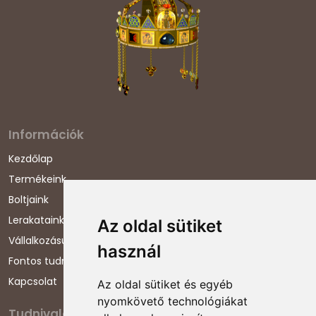
Információk
Kezdőlap
Termékeink
Boltjaink
Lerakataink
Az oldal sütiket
Vállalkozásunkról
használ
Fontos tudnivalók
Kapcsolat
Az oldal sütiket és egyéb
nyomkövető technológiákat
Tudnivalók