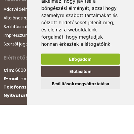
alkalmaz, hogy javítsa a
böngészési élményét, azzal hogy
Adatvédelmi nyilatkozat
személyre szabott tartalmakat és
Általános szerződési feltételek
célzott hirdetéseket jelenít meg,
Szállítási információk
és elemzi a weboldalunk
Impresszum
forgalmát, hogy megtudjuk
Szerzői jogok
honnan érkeztek a látogatóink.
Elérhetőségeink
Elfogadom
Cím:
6000 Kecskemét, Darázs utca 1.
Elutasítom
E-mail:
magyarcsaladellato@gmail.com
Beállítások megváltoztatása
Telefonszám:
+36 30 868 88 75
Nyitvatartás:
H-P 8:00-16:00