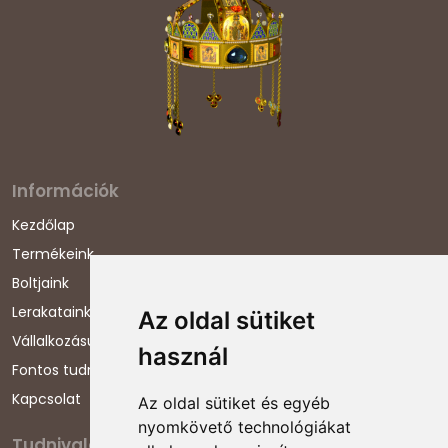
Információk
Kezdőlap
Termékeink
Boltjaink
Lerakataink
Az oldal sütiket
Vállalkozásunkról
használ
Fontos tudnivalók
Kapcsolat
Az oldal sütiket és egyéb
nyomkövető technológiákat
Tudnivalók