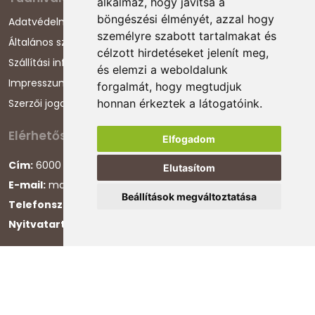
alkalmaz, hogy javítsa a
böngészési élményét, azzal hogy
Adatvédelmi nyilatkozat
személyre szabott tartalmakat és
Általános szerződési feltételek
célzott hirdetéseket jelenít meg,
Szállítási információk
és elemzi a weboldalunk
Impresszum
forgalmát, hogy megtudjuk
Szerzői jogok
honnan érkeztek a látogatóink.
Elérhetőségeink
Elfogadom
Cím:
6000 Kecskemét, Darázs utca 1.
Elutasítom
E-mail:
magyarcsaladellato@gmail.com
Beállítások megváltoztatása
Telefonszám:
+36 30 868 88 75
Nyitvatartás:
H-P 8:00-16:00