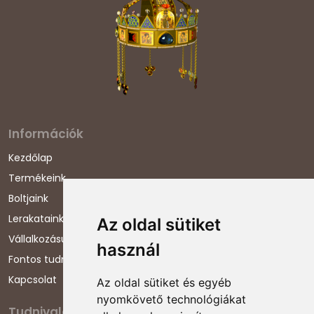
Információk
Kezdőlap
Termékeink
Boltjaink
Lerakataink
Az oldal sütiket
Vállalkozásunkról
használ
Fontos tudnivalók
Kapcsolat
Az oldal sütiket és egyéb
nyomkövető technológiákat
Tudnivalók