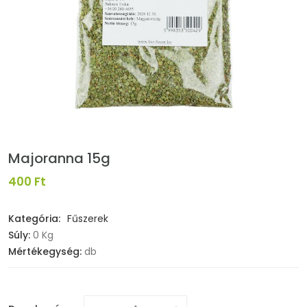
Majoranna 15g
400 Ft
Kategória:
Fűszerek
Súly:
0 Kg
Mértékegység:
db