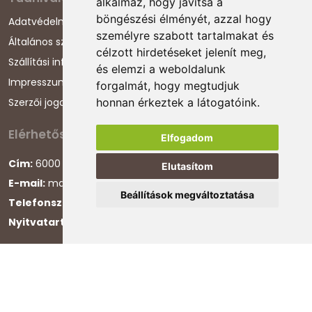
alkalmaz, hogy javítsa a
böngészési élményét, azzal hogy
Adatvédelmi nyilatkozat
személyre szabott tartalmakat és
Általános szerződési feltételek
célzott hirdetéseket jelenít meg,
Szállítási információk
és elemzi a weboldalunk
Impresszum
forgalmát, hogy megtudjuk
Szerzői jogok
honnan érkeztek a látogatóink.
Elérhetőségeink
Elfogadom
Cím:
6000 Kecskemét, Darázs utca 1.
Elutasítom
E-mail:
magyarcsaladellato@gmail.com
Beállítások megváltoztatása
Telefonszám:
+36 30 868 88 75
Nyitvatartás:
H-P 8:00-16:00