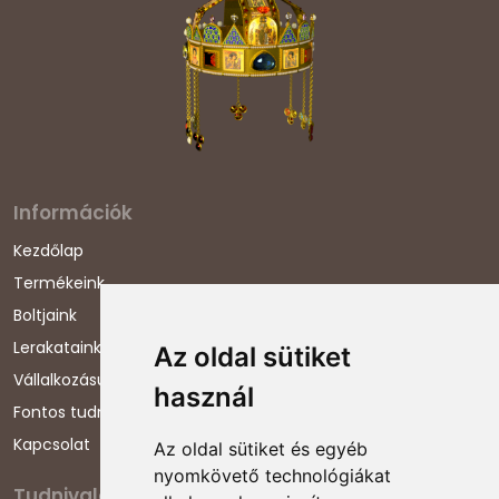
Információk
Kezdőlap
Termékeink
Boltjaink
Lerakataink
Az oldal sütiket
Vállalkozásunkról
használ
Fontos tudnivalók
Kapcsolat
Az oldal sütiket és egyéb
nyomkövető technológiákat
Tudnivalók