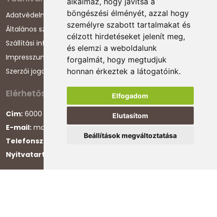
alkalmaz, hogy javítsa a
böngészési élményét, azzal hogy
Adatvédelmi nyilatkozat
személyre szabott tartalmakat és
Általános szerződési feltételek
célzott hirdetéseket jelenít meg,
Szállítási információk
és elemzi a weboldalunk
Impresszum
forgalmát, hogy megtudjuk
Szerzői jogok
honnan érkeztek a látogatóink.
Elérhetőségeink
Elfogadom
Cím:
6000 Kecskemét, Darázs utca 1.
Elutasítom
E-mail:
magyarcsaladellato@gmail.com
Beállítások megváltoztatása
Telefonszám:
+36 30 868 88 75
Nyitvatartás:
H-P 8:00-16:00